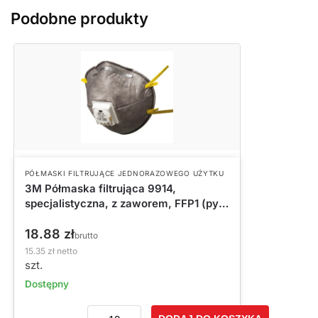
Podobne produkty
PÓŁMASKI FILTRUJĄCE JEDNORAZOWEGO UŻYTKU
3M Półmaska filtrująca 9914,
specjalistyczna, z zaworem, FFP1 (pyły
i pary organiczne)
18.88
zł
brutto
15.35
zł
netto
szt.
Dostępny