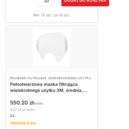
DODAJ DO KOSZYKA
Min. 10 szt. / co 10 szt.
PÓŁMASKI FILTRUJĄCE JEDNORAZOWEGO UŻYTKU
Pełnotwarzowa maska filtrująca
wielokrotnego użytku 3M, średnia,
6885
550.20
zł
brutto
447.32
zł
netto
sz.
Ostatnie 8 szt.