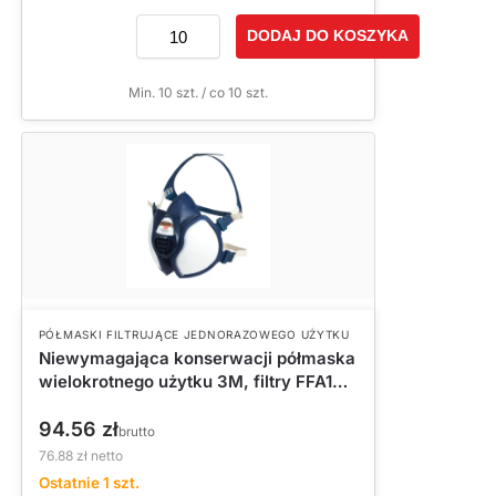
DODAJ DO KOSZYKA
Min. 10 szt. / co 10 szt.
PÓŁMASKI FILTRUJĄCE JEDNORAZOWEGO UŻYTKU
Niewymagająca konserwacji półmaska
wielokrotnego użytku 3M, filtry FFA1P2
R D, 4251+
94.56
zł
brutto
76.88
zł
netto
Ostatnie 1 szt.