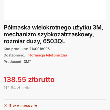
Półmaska wielokrotnego użytku 3M,
mechanizm szybkozatrzaskowy,
rozmiar duży, 6503QL
Kod produktu:
7100018995
Dostępność:
Informacja telefoniczna
Producent:
3M™
138.55
zł
brutto
112.64
zł
netto
Brak w magazynie