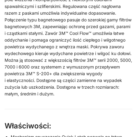
spawalniczymi i szlifierskimi. Regulowana część nagłowna
razem z paskami umożliwia indywidualne dopasowanie.
Połączenie typu bagnetowego pasuje do szerokiej gamy filtrów
bagnetowych 3M, zapewniając ochronę przed gazami, parami
i cząstkami stałymi. Zawór 3M™ Cool Flow™ umożliwia łatwe
oddychanie i pomaga ograniczyć ilość ciepłego i wilgotnego
powietrza wydychanego z wnętrza maski. Pokrywa zaworu
wydechowego kieruje wydychane powietrze i wilgoć ku dołowi.
Można ją stosować z większością filtrów 3M™ serii 2000, 5000,
7000 i 6000 oraz systemem z wymuszonym przepływem
powietrza 3M™ S-200+ dla zwiększenia wygody
i elastyczności. Dostępne są części zamienne na wypadek
zużycia lub uszkodzenia. Dostępna w trzech rozmiarach:
małym, średnim i dużym.
Właściwości:
Mechanizm opuszczania Quick Latch pozwala na łatwe