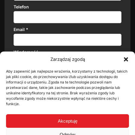
Telefon
Email
*
Wiadomość
Zarządzaj zgodą
Aby zapewnić jak najlepsze wrażenia, korzystamy z technologii, takich
jak pliki cookie, do przechowywania i/lub uzyskiwania dostępu do
informacji o urządzeniu. Zgoda na te technologie pozwoli nam
przetwarzać dane, takie jak zachowanie podczas przeglądania lub
unikalne identyfikatory na tej stronie. Brak wyrażenia zgody lub
wycofanie zgody może niekorzystnie wpłynąć na niektóre cechy i
funkcje.
Przeczytałem/am i akceptuję
politykę prywatności
i
regulamin
*
Akceptuję
Odmów